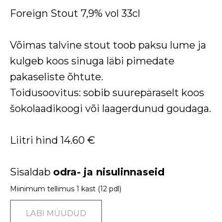
Foreign Stout 7,9% vol 33cl
Võimas talvine stout toob paksu lume ja
kulgeb koos sinuga läbi pimedate
pakaseliste õhtute.
Toidusoovitus: sobib suurepäraselt koos
šokolaadikoogi või laagerdunud goudaga.
Liitri hind 14.60 €
Sisaldab
odra- ja nisulinnaseid
Miinimum tellimus 1 kast (12 pdl)
LÄBI MÜÜDUD