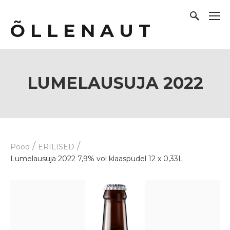
Õ L L E N A U T
LUMELAUSUJA 2022
/
/
Pood
ERILISED
Lumelausuja 2022 7,9% vol klaaspudel 12 x 0,33L