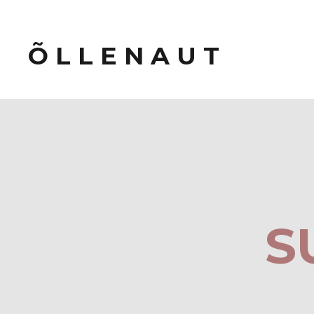
Õ L L E N A U T
S