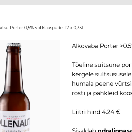
itsu Porter 0,5% vol klaaspudel 12 x 0,33L
Alkovaba Porter >0.5
Tõeline suitsune port
kergele suitsususel
humala peene vürtsi
rösti ja pähkleid ko
Liitri hind 4.24 €
Sisaldab
odralinnas