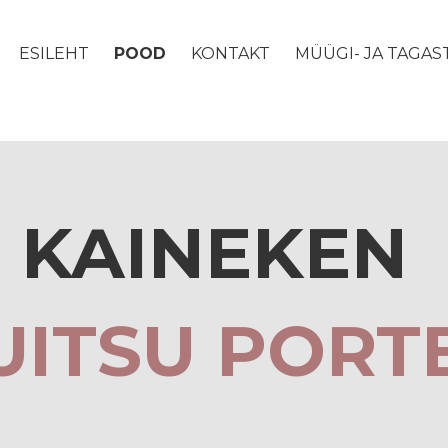
ESILEHT
POOD
KONTAKT
MÜÜGI- JA TAGA
KAINEKEN
UITSU PORT