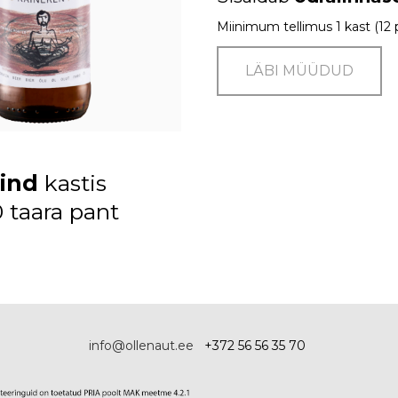
Miinimum tellimus 1 kast (12 
LÄBI MÜÜDUD
ind
kastis
0 taara pant
info@ollenaut.ee
+372 56 56 35 70