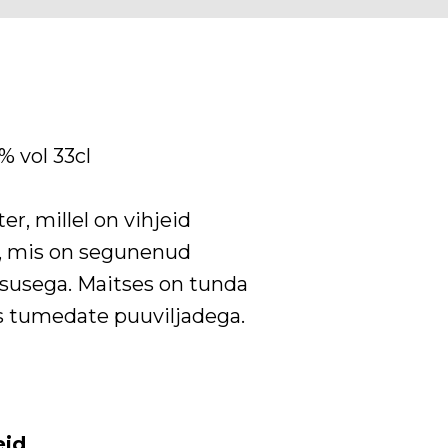
% vol 33cl
er, millel on vihjeid
e, mis on segunenud
susega. Maitses on tunda
os tumedate puuviljadega.
eid