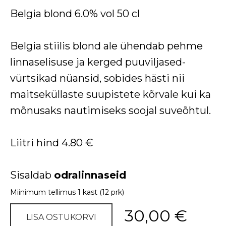
Belgia blond 6.0% vol 50 cl
Belgia stiilis blond ale ühendab pehme
linnaselisuse ja kerged puuviljased-
vürtsikad nüansid, sobides hästi nii
maitseküllaste suupistete kõrvale kui ka
mõnusaks nautimiseks soojal suveõhtul.
Liitri hind 4.80 €
Sisaldab
odralinnaseid
Miinimum tellimus 1 kast (12 prk)
30,00 €
LISA OSTUKORVI