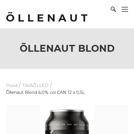
Õ L L E N A U T
ÕLLENAUT BLOND
/
/
Pood
TAVAÕLLED
Õllenaut Blond 6,0% vol CAN 12 x 0,5L