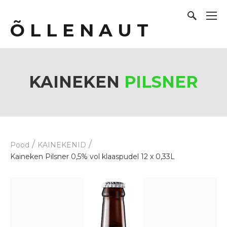
Õ L L E N A U T
KAINEKEN
PILSNER
/
/
Pood
KAINEKENID
Kaineken Pilsner 0,5% vol klaaspudel 12 x 0,33L