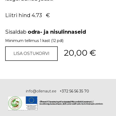
Liitri hind 4.73 €
Sisaldab
odra- ja nisulinnaseid
Miinimum tellimus 1 kast (12 pdl)
20,00 €
LISA OSTUKORVI
info@ollenaut.ee
+372 56 56 35 70