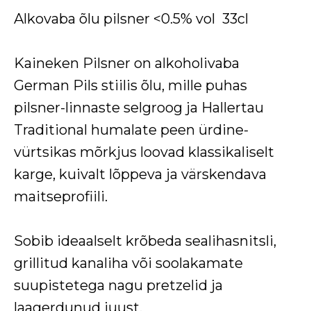
Alkovaba õlu pilsner <0.5% vol 33cl
Kaineken Pilsner on alkoholivaba
German Pils stiilis õlu, mille puhas
pilsner-linnaste selgroog ja Hallertau
Traditional humalate peen ürdine-
vürtsikas mõrkjus loovad klassikaliselt
karge, kuivalt lõppeva ja värskendava
maitseprofiili.
Sobib ideaalselt krõbeda sealihasnitsli,
grillitud kanaliha või soolakamate
suupistetega nagu pretzelid ja
laagerdunud juust.