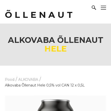
Õ L L E N A U T
ALKOVABA ÕLLENAUT
HELE
/
/
Pood
ALKOVABA
Alkovaba Õllenaut Hele 0,5% vol CAN 12 x 0,5L